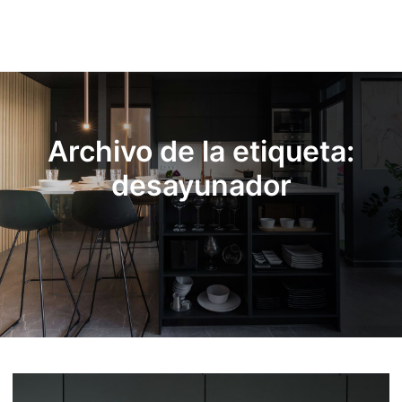
Menú pr
Archivo de la etiqueta:
desayunador